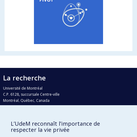
La recherche
Université de Montréal
C.P. 6128, succursale Centre-ville
Montréal, Québec, Canada
H3C 3J7
Courriel:
recherche@umontreal.ca
L’UdeM reconnaît l’importance de
Qui fait quoi?
respecter la vie privée