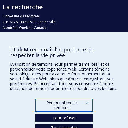
La recherche
Université de Montréal
C.P. 6128, succursale Centre-ville
Montréal, Québec, Canada
H3C 3J7
Courriel:
recherche@umontreal.ca
L’UdeM reconnaît l’importance de
Qui fait quoi?
respecter la vie privée
Nous trouver
L’utilisation de témoins nous permet d’améliorer et de
personnaliser votre expérience Web. Certains témoins
Plan du site
sont obligatoires pour assurer le fonctionnement et la
sécurité du site Web, alors que d’autres enregistrent vos
Accessibilité
préférences. En acceptant tout, vous consentez à notre
utilisation de témoins pour mieux répondre à vos besoins.
Personnaliser les
>
témoins
Tout refuser
Tout accepter