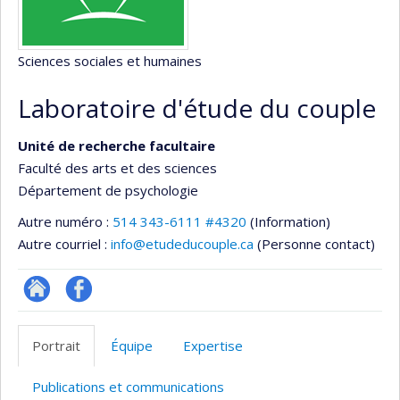
Sciences sociales et humaines
Laboratoire d'étude du couple
Unité de recherche facultaire
Faculté des arts et des sciences
Département de psychologie
Autre numéro :
514 343-6111 #4320
(Information)
Autre courriel :
info@etudeducouple.ca
(Personne contact)
Site
Profil
Web
Facebook
Portrait
Équipe
Expertise
de
l’unité
Publications et communications