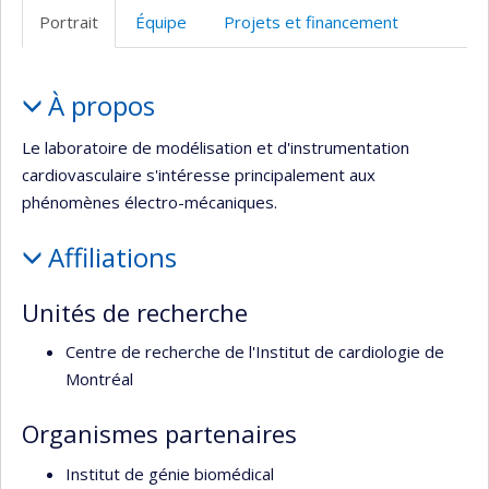
Web
Portrait
Équipe
Projets et financement
de
l’unité
Portrait
de
À propos
recherche
Le laboratoire de modélisation et d'instrumentation
cardiovasculaire s'intéresse principalement aux
phénomènes électro-mécaniques.
Affiliations
Unités de recherche
Centre de recherche de l'Institut de cardiologie de
Montréal
Organismes partenaires
Institut de génie biomédical