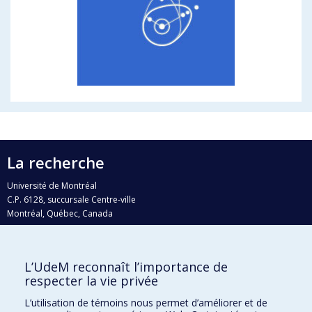
La recherche
Université de Montréal
C.P. 6128, succursale Centre-ville
Montréal, Québec, Canada
H3C 3J7
Courriel:
recherche@umontreal.ca
L’UdeM reconnaît l’importance de
Qui fait quoi?
respecter la vie privée
Nous trouver
L’utilisation de témoins nous permet d’améliorer et de