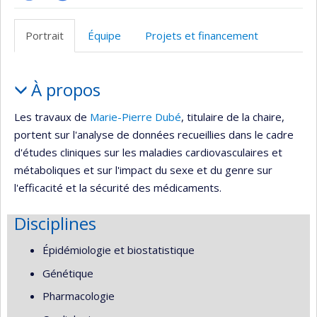
Page
Autre
Facultaire
site
Portrait
Équipe
Projets et financement
(départementale,
web
école)
Portrait
À propos
Les travaux de
Marie-Pierre Dubé
, titulaire de la chaire,
portent sur l'analyse de données recueillies dans le cadre
d'études cliniques sur les maladies cardiovasculaires et
métaboliques et sur l'impact du sexe et du genre sur
l'efficacité et la sécurité des médicaments.
Disciplines
Épidémiologie et biostatistique
Génétique
Pharmacologie