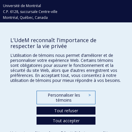
Université de Montréal
C.P. 6128, succursale Centre-ville
Montréal, Québec, Canada
H3C 3J7
Courriel:
recherche@umontreal.ca
L’UdeM reconnaît l’importance de
Qui fait quoi?
respecter la vie privée
Nous trouver
L’utilisation de témoins nous permet d’améliorer et de
personnaliser votre expérience Web. Certains témoins
Plan du site
sont obligatoires pour assurer le fonctionnement et la
sécurité du site Web, alors que d’autres enregistrent vos
Accessibilité
préférences. En acceptant tout, vous consentez à notre
utilisation de témoins pour mieux répondre à vos besoins.
Personnaliser les
>
témoins
Tout refuser
Tout accepter
Confidentialité