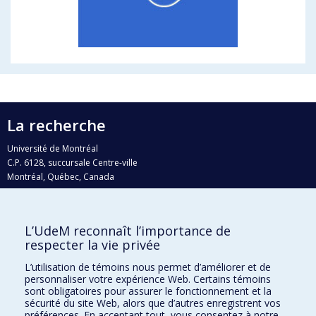
La recherche
Université de Montréal
C.P. 6128, succursale Centre-ville
Montréal, Québec, Canada
H3C 3J7
Courriel:
recherche@umontreal.ca
L’UdeM reconnaît l’importance de
Qui fait quoi?
respecter la vie privée
Nous trouver
L’utilisation de témoins nous permet d’améliorer et de
personnaliser votre expérience Web. Certains témoins
Plan du site
sont obligatoires pour assurer le fonctionnement et la
sécurité du site Web, alors que d’autres enregistrent vos
Accessibilité
préférences. En acceptant tout, vous consentez à notre