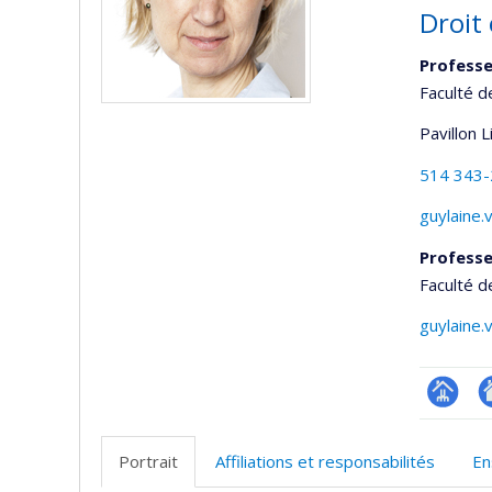
Droit 
Professe
Faculté d
Pavillon 
514 343
guylaine.
Professe
Faculté d
guylaine.
Page
A
professi
si
Portrait
Affiliations et responsabilités
En
(faculté
w