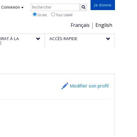
Rechercher
Je donne
Connexion
Rechercher
Ce site
Tout UdeM
Choix
Français
English
de
ORAT À LA
ACCÈS RAPIDE
la
E
langue
Modifier son profil