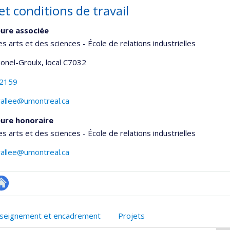
et conditions de travail
ure associée
es arts et des sciences - École de relations industrielles
Lionel-Groulx
, local C7032
-2159
vallee@umontreal.ca
ure honoraire
es arts et des sciences - École de relations industrielles
vallee@umontreal.ca
utre
onnelle
te
seignement et encadrement
Projets
,département,école)
eb