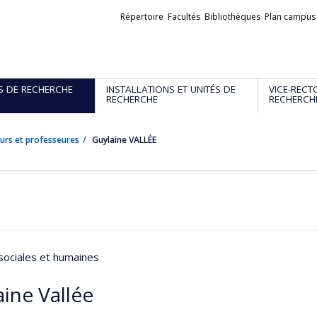
Liens
Répertoire
Facultés
Bibliothèques
Plan campus
externes
S DE RECHERCHE
INSTALLATIONS ET UNITÉS DE
VICE-RECT
RECHERCHE
RECHERCH
urs et professeures
Guylaine VALLÉE
sociales et humaines
ine Vallée