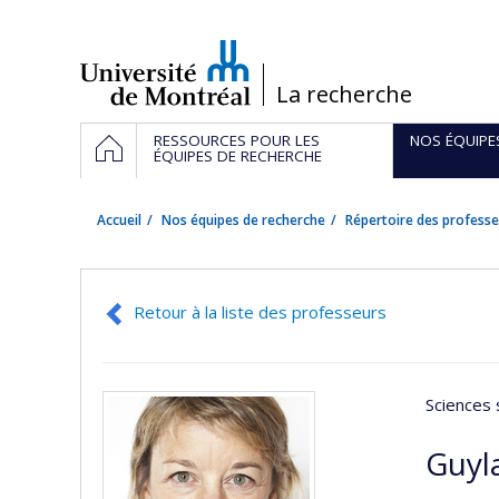
Passer
au
contenu
/
La recherche
Navigation
ACCUEIL
RESSOURCES POUR LES
NOS ÉQUIPE
principale
ÉQUIPES DE RECHERCHE
Accueil
Nos équipes de recherche
Répertoire des professe
Retour à la liste des professeurs
Sciences 
Guyla