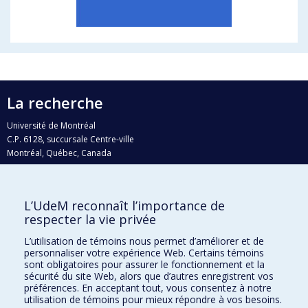
La recherche
Université de Montréal
C.P. 6128, succursale Centre-ville
Montréal, Québec, Canada
H3C 3J7
Courriel:
recherche@umontreal.ca
L’UdeM reconnaît l’importance de
Qui fait quoi?
respecter la vie privée
Nous trouver
L’utilisation de témoins nous permet d’améliorer et de
personnaliser votre expérience Web. Certains témoins
Plan du site
sont obligatoires pour assurer le fonctionnement et la
sécurité du site Web, alors que d’autres enregistrent vos
Accessibilité
préférences. En acceptant tout, vous consentez à notre
utilisation de témoins pour mieux répondre à vos besoins.