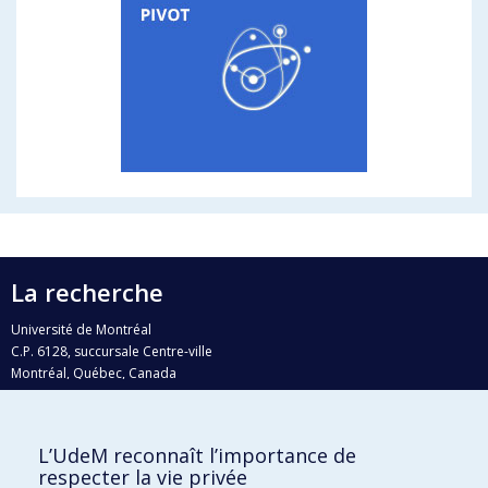
La recherche
Université de Montréal
C.P. 6128, succursale Centre-ville
Montréal, Québec, Canada
H3C 3J7
Courriel:
recherche@umontreal.ca
L’UdeM reconnaît l’importance de
Qui fait quoi?
respecter la vie privée