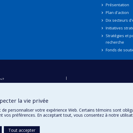
Présentation
Plan d'action
Dix secteurs d
Initiatives stra
Stratégies et po
recherche
Fonds de souti
oi?
ver
e
ecter la vie privée
té
t de personnaliser votre expérience Web. Certains témoins sont oblig
ent vos préférences. En acceptant tout, vous consentez à notre utili
Tout accepter