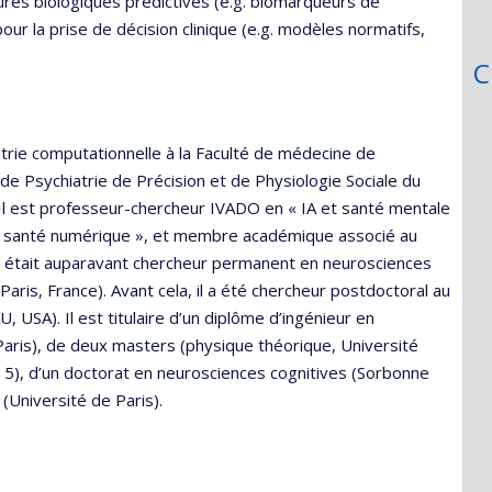
tures biologiques prédictives (e.g. biomarqueurs de
our la prise de décision clinique (e.g. modèles normatifs,
C
rie computationnelle à la Faculté de médecine de
 de Psychiatrie de Précision et de Physiologie Sociale du
 Il est professeur-chercheur IVADO en « IA et santé mentale
A et santé numérique », et membre académique associé au
le. Il était auparavant chercheur permanent en neurosciences
(Paris, France). Avant cela, il a été chercheur postdoctoral au
USA). Il est titulaire d’un diplôme d’ingénieur en
Paris), de deux masters (physique théorique, Université
s 5), d’un doctorat en neurosciences cognitives (Sorbonne
(Université de Paris).