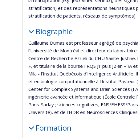
la réadaptation (e.g. jeux vidéo sérieux), des signa
stratification) et des représentations heuristiques p
stratification de patients, réseaux de symptômes).
Biographie
Guillaume Dumas est professeur agrégé de psychiat
l’Université de Montréal et directeur du laboratoire
Centre de Recherche Azrieli du CHU Sainte-Justine.
», et titulaire de la bourse FRQS J1 puis J2 en « I
Mila - l’Institut Québécois d’Intelligence Artificiel
et en biologie computationnelle à l’Institut Pasteur 
Center for Complex Systems and Brain Sciences (FAU, 
ingénierie avancée et informatique (École Centrale 
Paris-Saclay ; sciences cognitives, ENS/EHESS/Pari
Université), et de l’HDR en Neurosciences Cliniques 
Formation