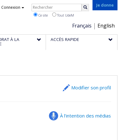
Rechercher
Je donne
Connexion
Rechercher
Ce site
Tout UdeM
Choix
Français
English
de
ORAT À LA
ACCÈS RAPIDE
la
E
langue
Modifier son profil
À l’intention des médias