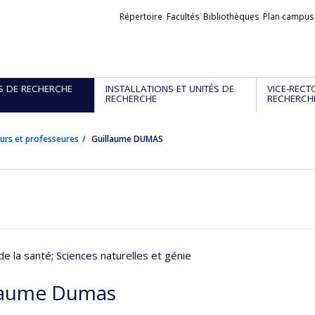
Liens
Répertoire
Facultés
Bibliothèques
Plan campus
externes
S DE RECHERCHE
INSTALLATIONS ET UNITÉS DE
VICE-RECT
RECHERCHE
RECHERCH
urs et professeures
Guillaume DUMAS
de la santé
; Sciences naturelles et génie
laume Dumas