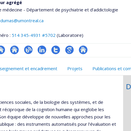
eur agrégé
e médecine - Département de psychiatrie et d’addictologie
e.dumas@umontreal.ca
méro :
514 345-4931 #5702
(Laboratoire)
hGate
te
Site
Blogue
LinkedIn
Compte
Google
Autre
eb
web
Twitter
Scholar
site
seignement et encadrement
Projets
Publications et co
e
de
web
unité
l’unité
D
e
de
echerche
recherche
ciences sociales, de la biologie des systèmes, et de
ée et réciproque de la cognition humaine qui englobe les
 Son équipe développe de nouvelles approches pour les
publique : des instruments automatisés pour l’évaluation et