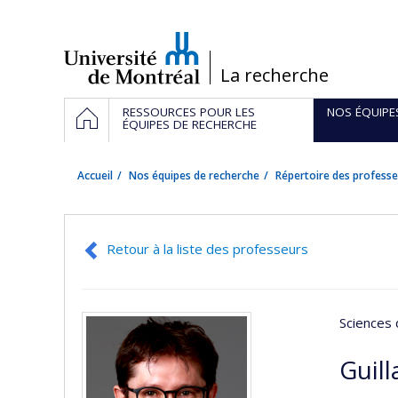
Passer
au
contenu
/
La recherche
Navigation
ACCUEIL
RESSOURCES POUR LES
NOS ÉQUIPE
principale
ÉQUIPES DE RECHERCHE
Accueil
Nos équipes de recherche
Répertoire des professe
Retour à la liste des professeurs
Sciences 
Guil