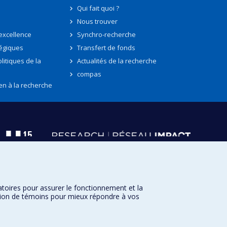
Qui fait quoi ?
Nous trouver
'excellence
Synchro-recherche
tégiques
Transfert de fonds
litiques de la
Actualités de la recherche
compas
en à la recherche
atoires pour assurer le fonctionnement et la
sation de témoins pour mieux répondre à vos