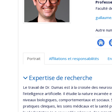
Profess
Faculté d
guillaum
Autre nu
Researc
Si
w
Portrait
Affiliations et responsabilités
En
d
l’
Portrait
d
Expertise de recherche
r
Le travail de Dr. Dumas est à la croisée des neuros
l’intelligence artificielle. Il étudie la nature incarn
niveaux biologiques, comportementaux et sociaux.
pratiques cliniques, les soins médicaux et la santé 