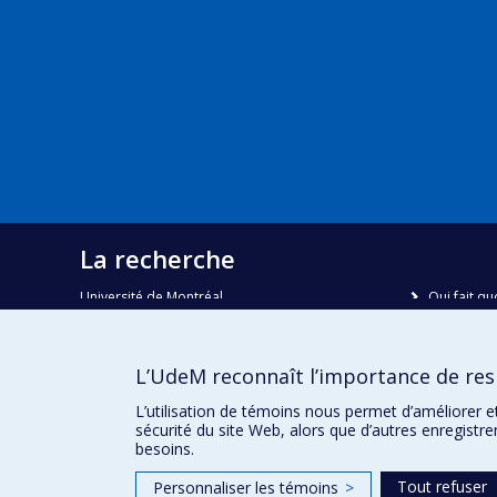
La recherche
Université de Montréal
Qui fait qu
C.P. 6128, succursale Centre-ville
Nous trou
Montréal, Québec, Canada
H3C 3J7
Plan du sit
L’UdeM reconnaît l’importance de resp
Accessibili
Courriel:
recherche@umontreal.ca
L’utilisation de témoins nous permet d’améliorer e
sécurité du site Web, alors que d’autres enregistr
besoins.
Tout refuser
Personnaliser les témoins
>