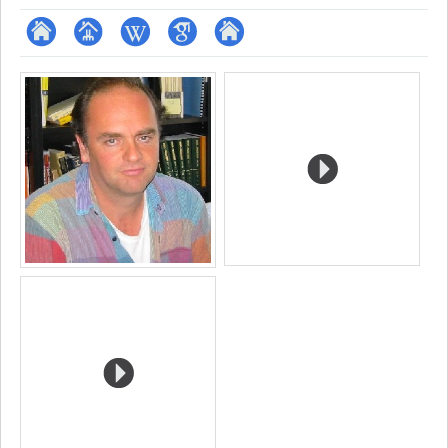
ResearchGate
Page
Wiki
Google
Autre
Médias
professionnelle
Scholar
site
(faculté,département,école)
web