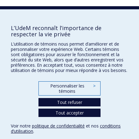
La recherche
L’UdeM reconnaît l’importance de
Université de Montréal
respecter la vie privée
C.P. 6128, succursale Centre-ville
Montréal, Québec, Canada
L’utilisation de témoins nous permet d’améliorer et de
H3C 3J7
personnaliser votre expérience Web. Certains témoins
sont obligatoires pour assurer le fonctionnement et la
sécurité du site Web, alors que d’autres enregistrent vos
Courriel:
recherche@umontreal.ca
préférences. En acceptant tout, vous consentez à notre
Qui fait quoi?
utilisation de témoins pour mieux répondre à vos besoins.
Nous trouver
Personnaliser les
>
Plan du site
témoins
Accessibilité
Tout refuser
Tout accepter
Voir notre
politique de confidentialité
et nos
conditions
d’utilisation
.