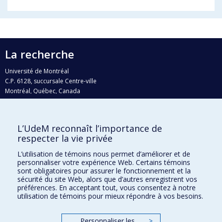
La recherche
Université de Montréal
C.P. 6128, succursale Centre-ville
Montréal, Québec, Canada
H3C 3J7
Courriel:
recherche@umontreal.ca
L’UdeM reconnaît l’importance de
Qui fait quoi?
respecter la vie privée
Nous trouver
L’utilisation de témoins nous permet d’améliorer et de
personnaliser votre expérience Web. Certains témoins
Plan du site
sont obligatoires pour assurer le fonctionnement et la
sécurité du site Web, alors que d’autres enregistrent vos
Accessibilité
préférences. En acceptant tout, vous consentez à notre
utilisation de témoins pour mieux répondre à vos besoins.
Personnaliser les
>