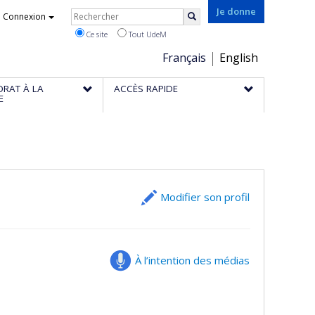
Rechercher
Je donne
Connexion
Rechercher
Ce site
Tout UdeM
Choix
Français
English
de
ORAT À LA
ACCÈS RAPIDE
la
E
langue
Modifier son profil
À l’intention des médias