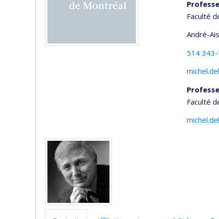
Professe
Faculté d
André-Ai
514 343
michel.de
Professe
Faculté d
michel.de
Médias