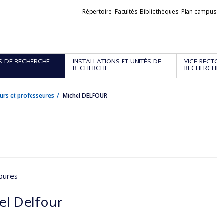
Liens
Répertoire
Facultés
Bibliothèques
Plan campus
externes
S DE RECHERCHE
INSTALLATIONS ET UNITÉS DE
VICE-RECT
RECHERCHE
RECHERCH
urs et professeures
Michel DELFOUR
 pures
el Delfour