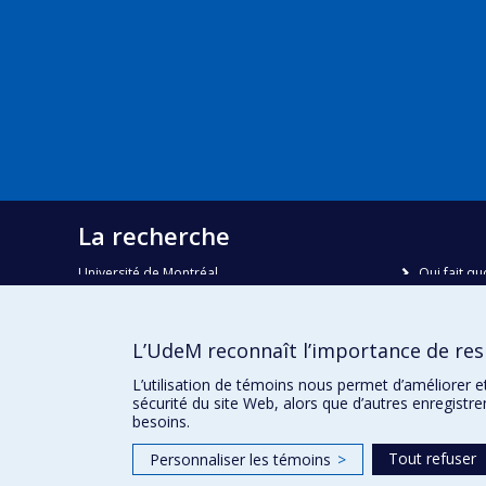
La recherche
Université de Montréal
Qui fait qu
C.P. 6128, succursale Centre-ville
Nous trou
Montréal, Québec, Canada
H3C 3J7
Plan du sit
L’UdeM reconnaît l’importance de resp
Accessibili
Courriel:
recherche@umontreal.ca
L’utilisation de témoins nous permet d’améliorer e
sécurité du site Web, alors que d’autres enregistr
besoins.
Tout refuser
Personnaliser les témoins
>