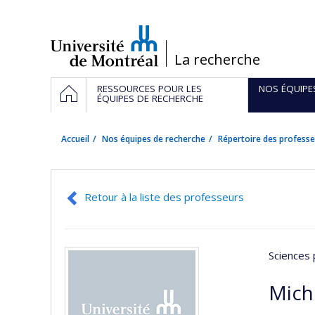
Passer
au
contenu
/
La recherche
Navigation
ACCUEIL
RESSOURCES POUR LES
NOS ÉQUIPE
principale
ÉQUIPES DE RECHERCHE
Accueil
Nos équipes de recherche
Répertoire des professe
Retour à la liste des professeurs
Sciences
Mich