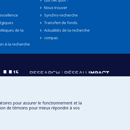
Qui fait quoi ?
Nous trouver
'excellence
Synchro-recherche
tégiques
Transfert de fonds
litiques de la
Actualités de la recherche
compas
en à la recherche
atoires pour assurer le fonctionnement et la
sation de témoins pour mieux répondre à vos