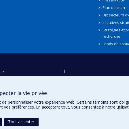
Présentation
Plan d'action
Dix secteurs d
Initiatives stra
Stratégies et po
recherche
Fonds de souti
oi?
ver
e
ecter la vie privée
té
t de personnaliser votre expérience Web. Certains témoins sont oblig
ent vos préférences. En acceptant tout, vous consentez à notre utili
Tout accepter