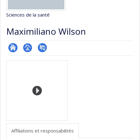
Sciences de la santé
Maximiliano Wilson
ResearchGate
Page
PubMed
Médias
professionnelle
(faculté,département,école)
Affiliations et responsabilités