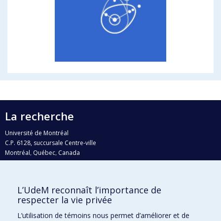
La recherche
Université de Montréal
C.P. 6128, succursale Centre-ville
Montréal, Québec, Canada
H3C 3J7
Courriel:
recherche@umontreal.ca
L’UdeM reconnaît l’importance de
respecter la vie privée
Qui fait quoi?
Nous trouver
L’utilisation de témoins nous permet d’améliorer et de