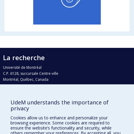
La recherche
Université de Montréal
C.P. 6128, succursale Centre-ville
Montréal, Québec, Canada
H3C 3J7
Courriel:
recherche@umontreal.ca
UdeM understands the importance of
Qui fait quoi?
privacy
Nous trouver
Cookies allow us to enhance and personalize your
browsing experience. Some cookies are required to
Plan du site
ensure the website’s functionality and security, while
others remember your preferences. By accepting all, you