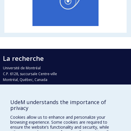
La recherche
Université de Montréal
C.P. 6128, succursale Centre-ville
Montréal, Québec, Canada
H3C 3J7
Courriel:
recherche@umontreal.ca
UdeM understands the importance of
Qui fait quoi?
privacy
Nous trouver
Cookies allow us to enhance and personalize your
browsing experience. Some cookies are required to
Plan du site
ensure the website’s functionality and security, while