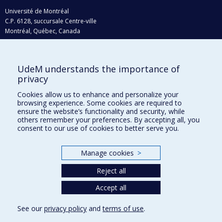
Université de Montréal
C.P. 6128, succursale Centre-ville
Montréal, Québec, Canada
H3C 3J7
Courriel:
recherche@umontreal.ca
UdeM understands the importance of
Qui fait quoi?
privacy
Nous trouver
Cookies allow us to enhance and personalize your
browsing experience. Some cookies are required to
Plan du site
ensure the website’s functionality and security, while
others remember your preferences. By accepting all, you
Accessibilité
consent to our use of cookies to better serve you.
Manage cookies
>
Reject all
Accept all
See our
privacy policy
and
terms of use
.
Privacy