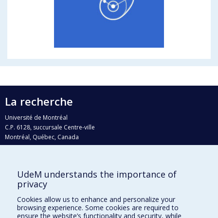
La recherche
Université de Montréal
C.P. 6128, succursale Centre-ville
Montréal, Québec, Canada
H3C 3J7
Courriel:
recherche@umontreal.ca
UdeM understands the importance of
Qui fait quoi?
privacy
Nous trouver
Cookies allow us to enhance and personalize your
browsing experience. Some cookies are required to
Plan du site
ensure the website’s functionality and security, while