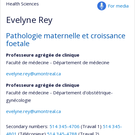
Health Sciences
For media
Evelyne Rey
Pathologie maternelle et croissance
foetale
Professeure agrégée de clinique
Faculté de médecine - Département de médecine
evelyne.rey@umontreal.ca
Professeure agrégée de clinique
Faculté de médecine - Département d'obstétrique-
gynécologie
evelyne.rey@umontreal.ca
Secondary numbers:
514 345-4706
(Travail 1)
514 345-
4801
(Télécopieur)
514 345-4788
(Travail 2)