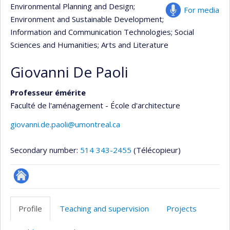
Environmental Planning and Design
;
For media
Environment and Sustainable Development
;
Information and Communication Technologies
; Social
Sciences and Humanities
; Arts and Literature
Giovanni De Paoli
Professeur émérite
Faculté de l'aménagement - École d'architecture
giovanni.de.paoli@umontreal.ca
Secondary number:
514 343-2455
(Télécopieur)
Site
web
Profile
Teaching and supervision
Projects
de
l’unité