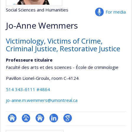
Social Sciences and Humanities
For media
Jo-Anne Wemmers
Victimology, Victims of Crime,
Criminal Justice, Restorative Justice
Professeure titulaire
Faculté des arts et des sciences - École de criminologie
Pavillon Lionel-Groulx
, room C-4124
514 343-6111 #4864
jo-anne.m.wemmers@umontreal.ca
ResearchGate
Page
Site
LinkedIn
Google