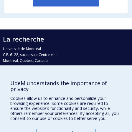
La recherche
Université de Montréal
C.P. 6128, succursale Centre-ville
Montréal, Québec, Canada
H3C 3J7
Courriel:
recherche@umontreal.ca
UdeM understands the importance of
Qui fait quoi?
privacy
Nous trouver
Cookies allow us to enhance and personalize your
browsing experience. Some cookies are required to
Plan du site
ensure the website’s functionality and security, while
others remember your preferences. By accepting all, you
Accessibilité
consent to our use of cookies to better serve you.