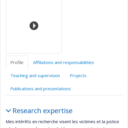
Media
professionnelle
web
Scholar
(faculté,département,école)
de
l’unité
de
recherche
Profile
Affiliations and responsabilities
Teaching and supervision
Projects
Publications and presentations
Profile
Research expertise
Mes intérêts en recherche visent les victimes et la justice