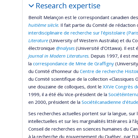
Research expertise
Benoît Melançon est le correspondant canadien de
huitième
siècle
. Il fait partie du Comité de rédaction
interdisciplinaire de recherche sur l’épistolaire (Pari
Literature
(University of Western Australia) et du C
électronique
@nalyses
(Université d’Ottawa). Il est
Journal in Modern Literatures
. Depuis 1997, il est m
la
correspondance
de Mme de Graffigny
(University
du Comité d’honneur du
Centre
de recherche Histoire
du Comité scientifique de la collection «Classiques G
une douzaine de colloques, dont le
XXVe Congrès de
1999, il a été élu Vice-président de la
Société
intern
en 2000, président de la
Société
canadienne d’étude
Ses recherches actuelles portent sur la langue, sur l
intellectuelles et sur les marginalités littéraires à l
Conseil de recherches en sciences humaines du Cana
à la recherche du gouvernement du Québec, par l’Un