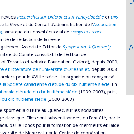
D
s revues
Recherches
sur Diderot et sur l’Encyclopédie
et
Dix-
 de la
Revue
et du Conseil d’administration de l’
Association
s)
, ainsi que du Conseil éditorial de
Essays
in French
omité de rédaction de la revue
A
 également Associate Editor de
Symposium. A Quarterly
embre du Comité consultatif de l’édition de
 of Toronto et Voltaire Foundation, Oxford), depuis 2000,
 et littérature de l’Université d’Orléans et,
depuis 2008,
arnier» pour le XVIIIe siècle. Il a organisé ou coorganisé
 la Société canadienne d’étude du
dix-huitième siècle
. En
ationale d’étude du dix-huitième siècle
(1999-2003), puis,
 du dix-huitième siècle
(2000-2003).
e sport et la culture au Québec, sur les sociabilités
’âge classique. Elles sont subventionnées, ou l’ont été, par le
da, par le Fonds pour la formation de chercheurs et l’aide
iversité de Montréal, par le Centre de coopération