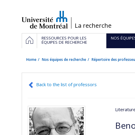
Passer
au
contenu
/
La recherche
Navigation
HOME
RESSOURCES POUR LES
NOS ÉQUIPE
principale
ÉQUIPES DE RECHERCHE
Home
Nos équipes de recherche
Répertoire des professeu
Back to the list of professors
Literatu
Beno