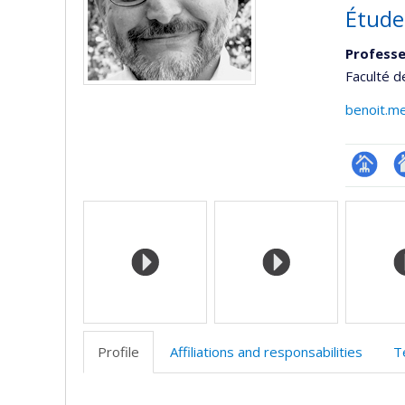
Études
Professe
Faculté d
benoit.m
Page
Si
Media
professi
w
(faculté
d
l’
d
r
Profile
Affiliations and responsabilities
T
Profile