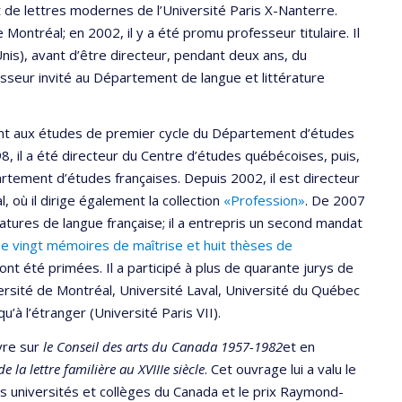
t de lettres modernes de l’Université Paris X-Nanterre.
 Montréal; en 2002, il y a été promu professeur titulaire. Il
Unis), avant d’être directeur, pendant deux ans, du
sseur invité au Département de langue et littérature
oint aux études de premier cycle du Département d’études
8, il a été directeur du Centre d’études québécoises, puis,
artement d’études françaises. Depuis 2002, il est directeur
, où il dirige également la collection
«Profession»
. De 2007
ratures de langue française; il a entrepris un second mandat
de vingt mémoires de maîtrise et huit thèses de
nt été primées. Il a participé à plus de quarante jurys de
rsité de Montréal, Université Laval, Université du Québec
u’à l’étranger (Université Paris VII).
vre sur
le Conseil des arts du Canada 1957-1982
et en
 la lettre familière au XVIIIe siècle
. Cet ouvrage lui a valu le
es universités et collèges du Canada et le prix Raymond-