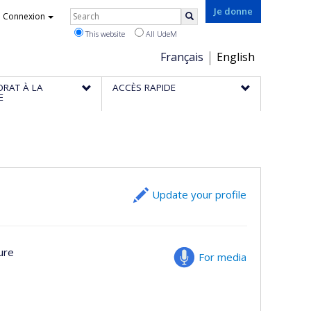
Rechercher
Je donne
Connexion
Search
This website
All UdeM
Choix
Français
English
de
ORAT À LA
ACCÈS RAPIDE
la
E
langue
Update your profile
ture
For media