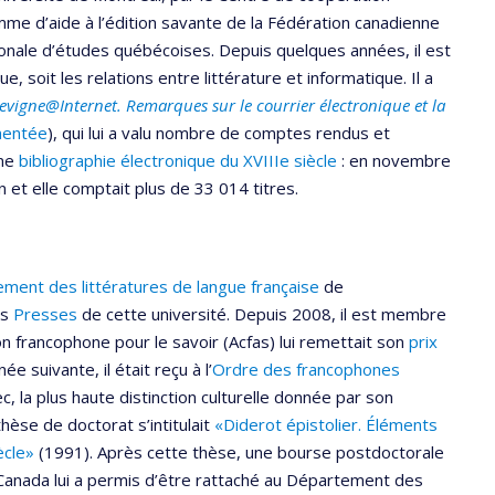
mme d’aide à l’édition savante de la Fédération canadienne
ionale d’études québécoises. Depuis quelques années, il est
e, soit les relations entre littérature et informatique. Il a
evigne@Internet. Remarques sur le courrier électronique et la
mentée
), qui lui a valu nombre de comptes rendus et
une
bibliographie
électronique du XVIIIe siècle
: en novembre
n et elle comptait plus de 33 014 titres.
ement
des littératures de langue française
de
es
Presses
de cette université. Depuis 2008, il est membre
ion francophone pour le savoir (Acfas) lui remettait son
prix
e suivante, il était reçu à l’
Ordre des francophones
, la plus haute distinction culturelle donnée par son
thèse de doctorat s’intitulait
«Diderot épistolier. Éléments
ècle»
(1991). Après cette thèse, une bourse postdoctorale
Canada lui a permis d’être rattaché au Département des