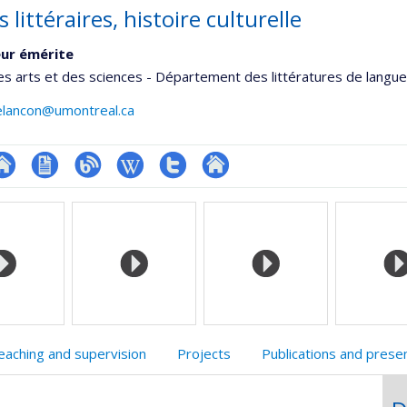
 littéraires, histoire culturelle
ur émérite
es arts et des sciences - Département des littératures de langue
elancon@umontreal.ca
te
CV
Blogue
Wiki
Compte
Autre
onnelle
eb
Twitter
site
,département,école)
e
web
unité
e
echerche
eaching and supervision
Projects
Publications and prese