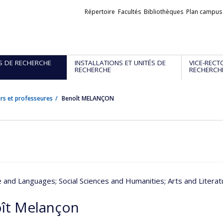
Liens
Répertoire
Facultés
Bibliothèques
Plan campus
externes
S DE RECHERCHE
INSTALLATIONS ET UNITÉS DE
VICE-RECT
RECHERCHE
RECHERCH
rs et professeures
Benoît MELANÇON
re and Languages
; Social Sciences and Humanities
; Arts and Litera
ît Melançon