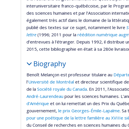
interuniversitaire franco-québécoise, par le Progra
des sciences humaines et par l’Association internat
également très actif dans le domaine de la littératiqu
publié des textes sur ce sujet, notamment le livre
S
lettre
(1996; 2011 pour la
réédition numérique aug
d’entrevues à l’étranger. Depuis 1992, il distribue 
2015, cette bibliographie en était à sa 280e livraiso
Biography
Benoît Melançon est professeur titulaire au
Départ
l’
Université
de Montréal
et directeur scientifique d
de la
Société royale du Canada
. En 2011, l’Associat
André-Laurendeau
pour les sciences humaines. L’anné
d’Amérique
et on lui remettait un des Prix du Québec
gouvernement,
le prix Georges-Émile-Lapalme
. Sa 
pour une poétique de la
lettre familière au XVIIIe si
du Conseil de recherches en sciences humaines du 