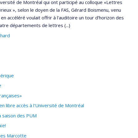
iversité de Montréal qui ont participé au colloque «Lettres
érieux », selon le doyen de la FAS, Gérard Boismenu, venu
en accéléré voulait offrir à l'auditoire un tour d'horizon des
tre départements de lettres (...)
chard
mérique
e
rançaises»
n libre accès à l'Université de Montréal
la saison des PUM
ïe!
les Marcotte