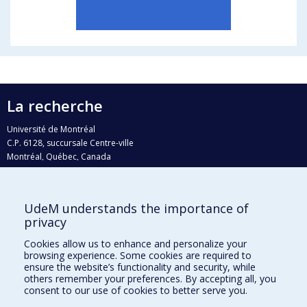
La recherche
Université de Montréal
C.P. 6128, succursale Centre-ville
Montréal, Québec, Canada
H3C 3J7
Courriel:
recherche@umontreal.ca
UdeM understands the importance of
Qui fait quoi?
privacy
Nous trouver
Cookies allow us to enhance and personalize your
browsing experience. Some cookies are required to
Plan du site
ensure the website’s functionality and security, while
others remember your preferences. By accepting all, you
Accessibilité
consent to our use of cookies to better serve you.