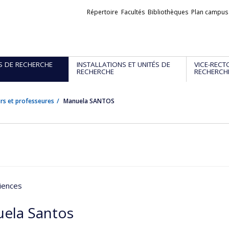
Liens
Répertoire
Facultés
Bibliothèques
Plan campus
externes
S DE RECHERCHE
INSTALLATIONS ET UNITÉS DE
VICE-RECT
RECHERCHE
RECHERCH
rs et professeures
Manuela SANTOS
iences
ela Santos