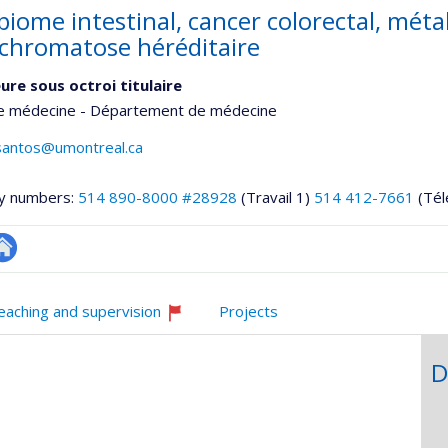
biome intestinal, cancer colorectal, méta
hromatose héréditaire
ure sous octroi titulaire
de médecine - Département de médecine
santos@umontreal.ca
y numbers:
514 890-8000 #28928
(Travail 1)
514 412-7661
(Tél
te
eb
eaching and supervision
Projects
e
Currently
unité
recruiting
D
e
he
echerche