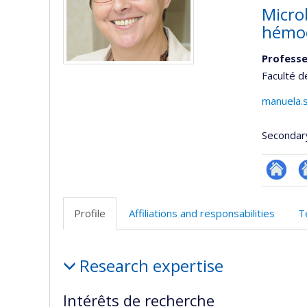
Micro
hémoc
Professe
Faculté 
manuela.
Secondar
Site
Si
web
w
Profile
Affiliations and responsabilities
T
de
d
l’unité
l’
Profile
de
d
Research expertise
recherc
r
Intérêts de recherche