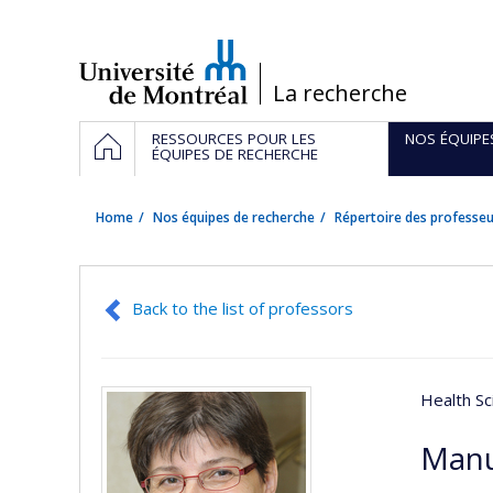
Passer
au
contenu
/
La recherche
Navigation
HOME
RESSOURCES POUR LES
NOS ÉQUIPE
principale
ÉQUIPES DE RECHERCHE
Home
Nos équipes de recherche
Répertoire des professeu
Back to the list of professors
Health Sc
Manu