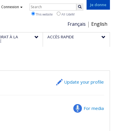
Rechercher
Je donne
Connexion
Search
This website
All UdeM
Choix
Français
English
de
ORAT À LA
ACCÈS RAPIDE
la
E
langue
Update your profile
For media