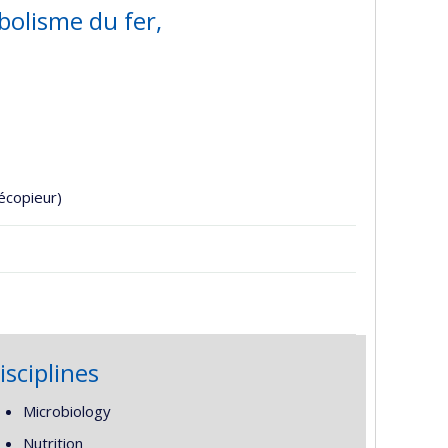
bolisme du fer,
écopieur)
isciplines
Microbiology
Nutrition