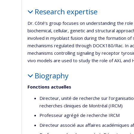
l’
Profile
d
Research expertise
r
Dr. Côté’s group focuses on understanding the rol
biochemical, cellular, genetic and structural approa
involved in myoblast fusion during the formation of s
mechanisms regulated through DOCK180/Rac. In addi
mechanisms controlling signaling by receptor tyrosine
vivo models are used to study the role of AXL and 
Biography
Fonctions actuelles
Directeur, unité de recherche sur l’organisation
recherches cliniques de Montréal (IRCM)
Professeur agrégé de recherche IRCM
Directeur associé aux affaires académiques af