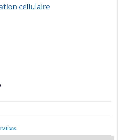
tion cellulaire
)
ntations