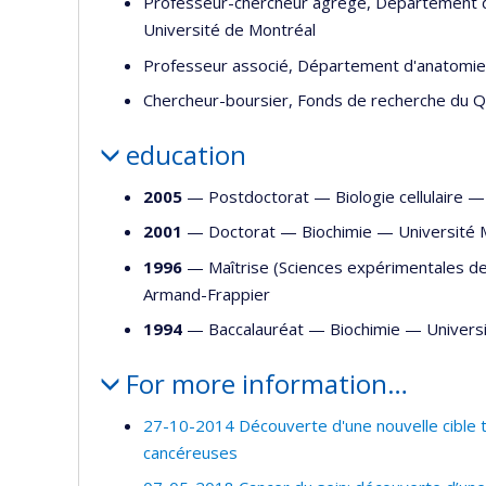
Professeur-chercheur agrégé, Département de
Université de Montréal
Professeur associé, Département d'anatomie et
Chercheur-boursier, Fonds de recherche du Q
education
2005
— Postdoctorat —
Biologie cellulaire
2001
— Doctorat —
Biochimie
—
Université 
1996
— Maîtrise (Sciences expérimentales d
Armand-Frappier
1994
— Baccalauréat —
Biochimie
—
Univers
For more information…
27-10-2014 Découverte d'une nouvelle cible th
cancéreuses