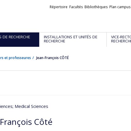
Liens
Répertoire
Facultés
Bibliothèques
Plan campus
externes
S DE RECHERCHE
INSTALLATIONS ET UNITÉS DE
VICE-RECT
RECHERCHE
RECHERCH
rs et professeures
Jean-François CÔTÉ
iences
; Medical Sciences
-François Côté