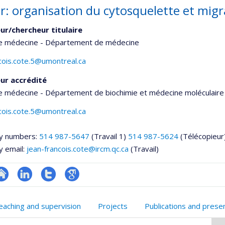
r: organisation du cytosquelette et migra
ur/chercheur titulaire
de médecine - Département de médecine
cois.cote.5@umontreal.ca
ur accrédité
e médecine - Département de biochimie et médecine moléculaire
cois.cote.5@umontreal.ca
y numbers:
514 987-5647
(Travail 1)
514 987-5624
(Télécopieur
y email:
jean-francois.cote@ircm.qc.ca
(Travail)
te
LinkedIn
Compte
Google
onnelle
eb
Twitter
Scholar
eaching and supervision
Projects
Publications and prese
,département,école)
e