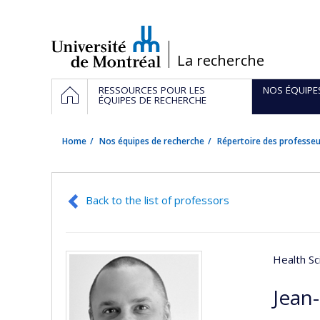
Passer
au
contenu
/
La recherche
Navigation
HOME
RESSOURCES POUR LES
NOS ÉQUIPE
principale
ÉQUIPES DE RECHERCHE
Home
Nos équipes de recherche
Répertoire des professeu
Back to the list of professors
Health Sc
Jean