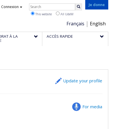
Rechercher
Je donne
Connexion
Search
This website
All UdeM
Choix
Français
English
de
ORAT À LA
ACCÈS RAPIDE
la
E
langue
Update your profile
For media