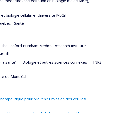
 médecine (accréditation en biologie moléculaire),
 biologie cellulaire, Université McGill
uébec - Santé
—
The Sanford Burnham Medical Research Institute
McGill
e la santé) —
Biologie et autres sciences connexes
—
INRS
ité de Montréal
érapeutique pour prévenir l'invasion des cellules