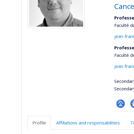
Cance
Professe
Faculté 
jean-fran
Professe
Faculté d
jean-fran
Secondar
Secondar
Page
Si
professi
w
Profile
Affiliations and responsabilities
T
(faculté
d