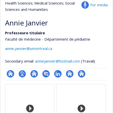
Health Sciences
; Medical Sciences
; Social
For media
Sciences and Humanities
Annie Janvier
Professeure titulaire
Faculté de médecine - Département de pédiatrie
annie.janvier@umontreal.ca
Secondary email:
anniejanvier@hotmail.com
(Travail)
ResearchGate
Page
Site
PubMed
LinkedIn
Autre
Autre
Media
professionnelle
web
site
site
(faculté,département,école)
de
web
web
l’unité
de
recherche