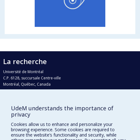
La recherche
Université de Montréal
C.P. 6128, succursale Centre-ville
Montréal, Québec, Canada
H3C 3J7
Courriel:
recherche@umontreal.ca
UdeM understands the importance of
Qui fait quoi?
privacy
Nous trouver
Cookies allow us to enhance and personalize your
browsing experience. Some cookies are required to
Plan du site
ensure the website’s functionality and security, while