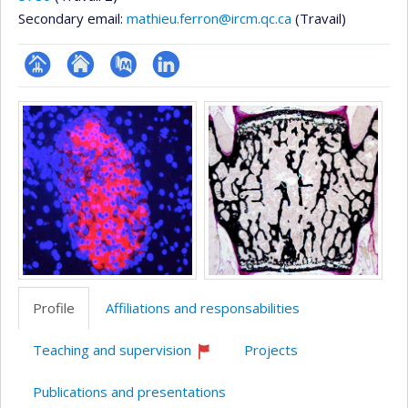
Secondary email:
mathieu.ferron@ircm.qc.ca
(Travail)
Page
Site
PubMed
LinkedIn
Media
professionnelle
web
(faculté,département,école)
de
l’unité
de
recherche
Profile
Affiliations and responsabilities
Teaching and supervision
Projects
Currently
recruiting
Publications and presentations