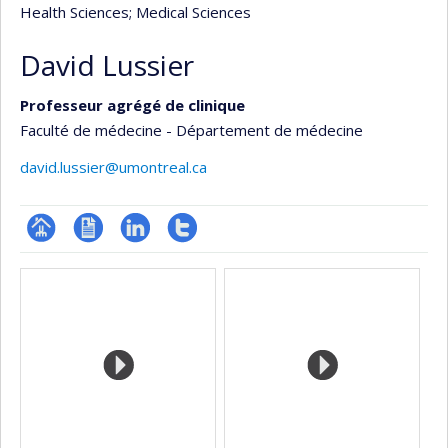
Health Sciences
; Medical Sciences
David Lussier
Professeur agrégé de clinique
Faculté de médecine - Département de médecine
david.lussier@umontreal.ca
Page
CV
LinkedIn
Compte
Media
professionnelle
Twitter
(faculté,département,école)