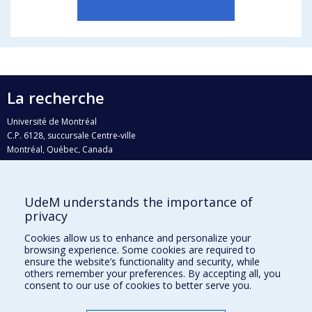
La recherche
Université de Montréal
C.P. 6128, succursale Centre-ville
Montréal, Québec, Canada
H3C 3J7
Courriel:
recherche@umontreal.ca
UdeM understands the importance of
privacy
Qui fait quoi?
Nous trouver
Cookies allow us to enhance and personalize your
browsing experience. Some cookies are required to
Plan du site
ensure the website’s functionality and security, while
others remember your preferences. By accepting all, you
Accessibilité
consent to our use of cookies to better serve you.