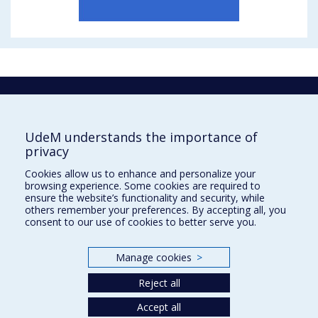
La recherche
Université de Montréal
UdeM understands the importance of
C.P. 6128, succursale Centre-ville
privacy
Montréal, Québec, Canada
H3C 3J7
Cookies allow us to enhance and personalize your
browsing experience. Some cookies are required to
Courriel:
recherche@umontreal.ca
ensure the website’s functionality and security, while
others remember your preferences. By accepting all, you
Qui fait quoi?
consent to our use of cookies to better serve you.
Nous trouver
Manage cookies
>
Plan du site
Reject all
Accessibilité
Accept all