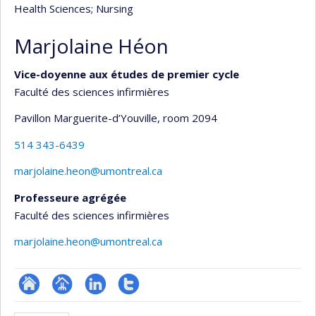
Health Sciences
; Nursing
Marjolaine Héon
Vice-doyenne aux études de premier cycle
Faculté des sciences infirmières
Pavillon Marguerite-d’Youville
, room 2094
514 343-6439
marjolaine.heon@umontreal.ca
Professeure agrégée
Faculté des sciences infirmières
marjolaine.heon@umontreal.ca
ResearchGate
Page
LinkedIn
Compte