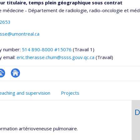
ur titulaire, temps plein géographique sous contrat
e médecine - Département de radiologie, radio-oncologie et méd
-2653
rasse@umontreal.ca
y number:
514 890-8000 #15076
(Travail 1)
y email:
eric.therasse.chum@ssss.gouv.qc.ca
(Travail)
hGate
age
Site
rofessionnelle
web
eaching and supervision
Projects
faculté,département,école)
de
l’unité
D
de
recherche
formation artérioveneuse pulmonaire.