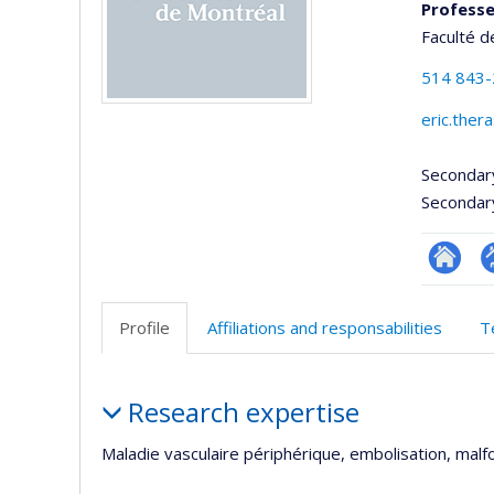
Professe
Faculté d
514 843
eric.the
Secondar
Secondar
Researc
P
p
Profile
Affiliations and responsabilities
T
(
Profile
Research expertise
Maladie vasculaire périphérique, embolisation, mal