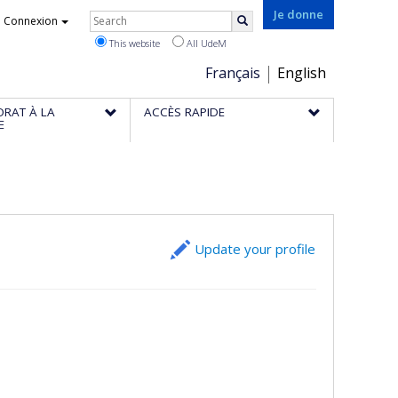
Rechercher
Je donne
Connexion
Search
This website
All UdeM
Choix
Français
English
de
ORAT À LA
ACCÈS RAPIDE
la
E
langue
Update your profile