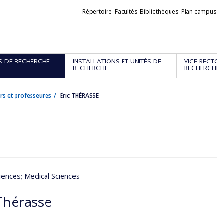
Liens
Répertoire
Facultés
Bibliothèques
Plan campus
externes
S DE RECHERCHE
INSTALLATIONS ET UNITÉS DE
VICE-RECT
RECHERCHE
RECHERCH
rs et professeures
Éric THÉRASSE
iences
; Medical Sciences
 Thérasse