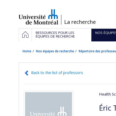
Passer
au
contenu
/
La recherche
Navigation
HOME
RESSOURCES POUR LES
NOS ÉQUIPE
principale
ÉQUIPES DE RECHERCHE
Home
Nos équipes de recherche
Répertoire des professeu
Back to the list of professors
Health Sc
Éric