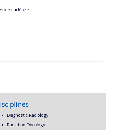
ecine nucléaire
isciplines
Diagnostic Radiology
Radiation Oncology