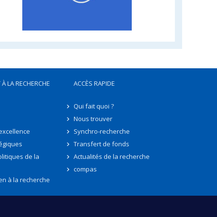
 À LA RECHERCHE
ACCÈS RAPIDE
Qui fait quoi ?
Nous trouver
'excellence
Synchro-recherche
tégiques
Transfert de fonds
litiques de la
Actualités de la recherche
compas
en à la recherche