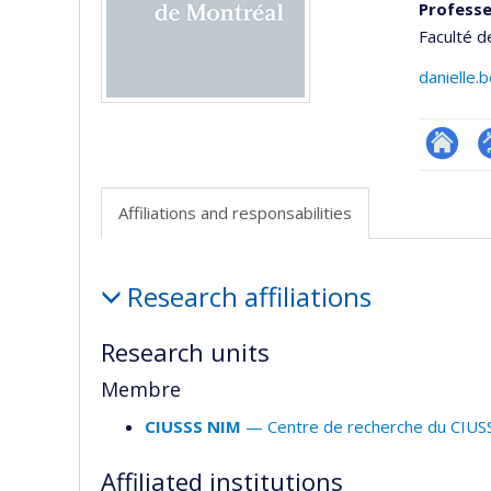
Professe
Faculté d
danielle
Researc
P
p
Affiliations and responsabilities
(
Affiliations
Research affiliations
and
responsabilities
Research units
Membre
CIUSSS NIM
— Centre de recherche du CIUSS
Affiliated institutions