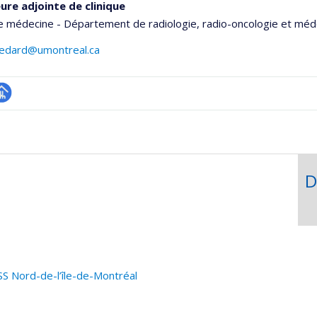
ure adjointe de clinique
e médecine - Département de radiologie, radio-oncologie et méd
.bedard@umontreal.ca
hGate
age
rofessionnelle
faculté,département,école)
D
S Nord-de-l’île-de-Montréal