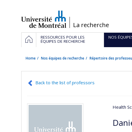
Passer
au
contenu
/
La recherche
Navigation
HOME
RESSOURCES POUR LES
NOS ÉQUIPE
principale
ÉQUIPES DE RECHERCHE
Home
Nos équipes de recherche
Répertoire des professeu
Back to the list of professors
Health Sc
Dani