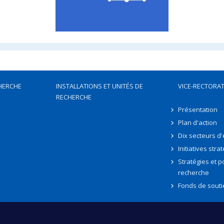
HERCHE
INSTALLATIONS ET UNITÉS DE
VICE-RECTORAT
RECHERCHE
Présentation
Plan d'action
Dix secteurs d
Initiatives stra
Stratégies et po
recherche
Fonds de souti