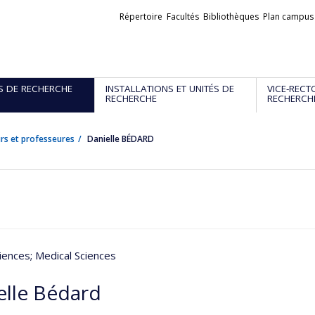
Liens
Répertoire
Facultés
Bibliothèques
Plan campus
externes
S DE RECHERCHE
INSTALLATIONS ET UNITÉS DE
VICE-RECT
RECHERCHE
RECHERCH
rs et professeures
Danielle BÉDARD
iences
; Medical Sciences
elle Bédard