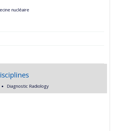
ecine nucléaire
isciplines
Diagnostic Radiology