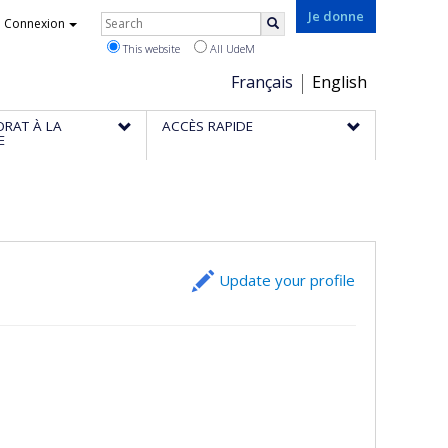
Rechercher
Je donne
Connexion
Search
This website
All UdeM
Choix
Français
English
de
ORAT À LA
ACCÈS RAPIDE
la
E
langue
Update your profile