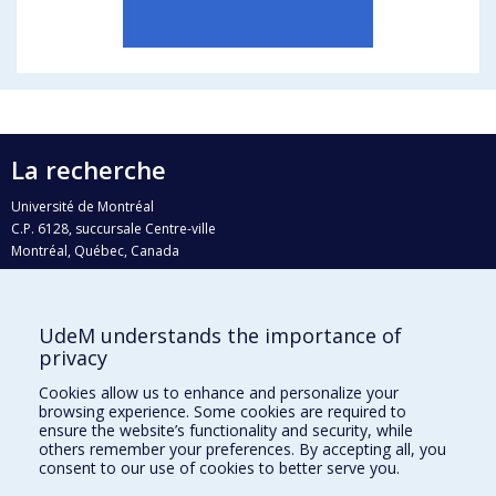
La recherche
Université de Montréal
C.P. 6128, succursale Centre-ville
Montréal, Québec, Canada
H3C 3J7
Courriel:
recherche@umontreal.ca
UdeM understands the importance of
Qui fait quoi?
privacy
Nous trouver
Cookies allow us to enhance and personalize your
browsing experience. Some cookies are required to
Plan du site
ensure the website’s functionality and security, while
others remember your preferences. By accepting all, you
Accessibilité
consent to our use of cookies to better serve you.