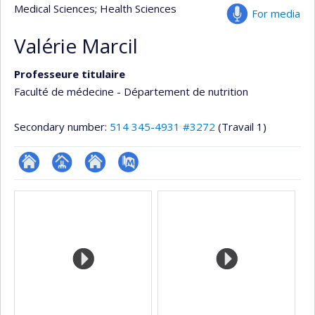
Medical Sciences
; Health Sciences
For media
Valérie Marcil
Professeure titulaire
Faculté de médecine - Département de nutrition
Secondary number:
514 345-4931 #3272
(Travail 1)
ResearchGate
Page
Site
PubMed
Media
professionnelle
web
(faculté,département,école)
de
l’unité
de
recherche