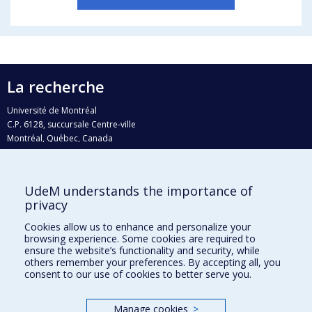
La recherche
Université de Montréal
C.P. 6128, succursale Centre-ville
Montréal, Québec, Canada
H3C 3J7
Courriel:
recherche@umontreal.ca
UdeM understands the importance of
privacy
Qui fait quoi?
Nous trouver
Cookies allow us to enhance and personalize your
browsing experience. Some cookies are required to
Plan du site
ensure the website’s functionality and security, while
others remember your preferences. By accepting all, you
Accessibilité
consent to our use of cookies to better serve you.
Manage cookies
>