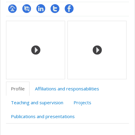
Page
PubMed
LinkedIn
Compte
Profil
Media
professionnelle
Twitter
Facebook
(faculté,département,école)
Profile
Affiliations and responsabilities
Teaching and supervision
Projects
Publications and presentations
Profile