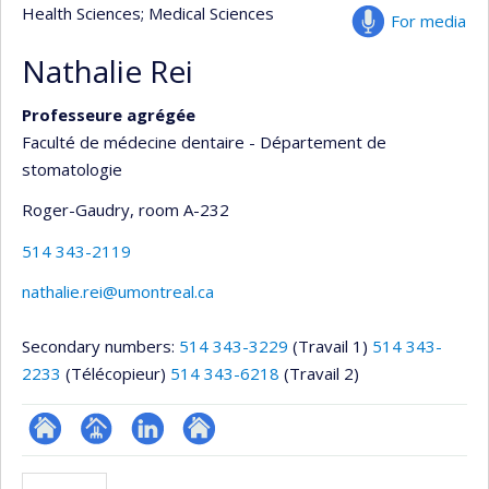
Health Sciences
; Medical Sciences
For media
Nathalie Rei
Professeure agrégée
Faculté de médecine dentaire - Département de
stomatologie
Roger-Gaudry
, room A-232
514 343-2119
nathalie.rei@umontreal.ca
Secondary numbers:
514 343-3229
(Travail 1)
514 343-
2233
(Télécopieur)
514 343-6218
(Travail 2)
ResearchGate
Page
LinkedIn
Autre
professionnelle
site