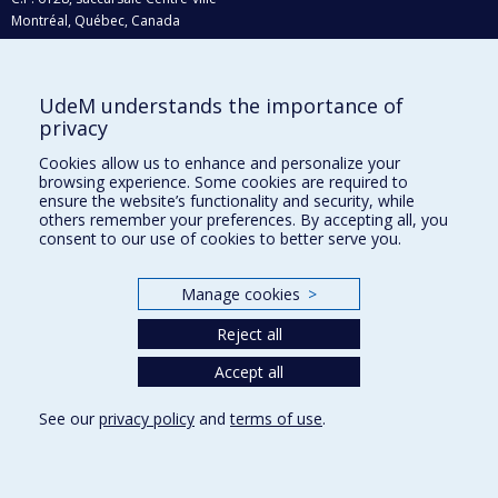
Montréal, Québec, Canada
H3C 3J7
Courriel:
recherche@umontreal.ca
UdeM understands the importance of
Qui fait quoi?
privacy
Nous trouver
Cookies allow us to enhance and personalize your
browsing experience. Some cookies are required to
Plan du site
ensure the website’s functionality and security, while
others remember your preferences. By accepting all, you
Accessibilité
consent to our use of cookies to better serve you.
Manage cookies
>
Reject all
Accept all
See our
privacy policy
and
terms of use
.
Privacy
Terms of use
Cookie Settings