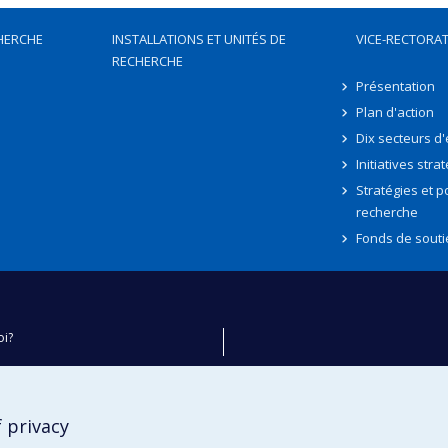
HERCHE
INSTALLATIONS ET UNITÉS DE
VICE-RECTORAT
RECHERCHE
Présentation
Plan d'action
Dix secteurs d
Initiatives stra
Stratégies et po
recherche
Fonds de souti
oi?
ver
e
 privacy
té