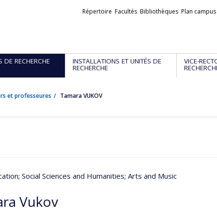
Liens
Répertoire
Facultés
Bibliothèques
Plan campus
externes
S DE RECHERCHE
INSTALLATIONS ET UNITÉS DE
VICE-RECT
RECHERCHE
RECHERCH
rs et professeures
Tamara VUKOV
ation
; Social Sciences and Humanities
; Arts and Music
ra Vukov