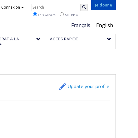
Rechercher
Je donne
Connexion
Search
This website
All UdeM
Choix
Français
English
de
ORAT À LA
ACCÈS RAPIDE
la
E
langue
Update your profile