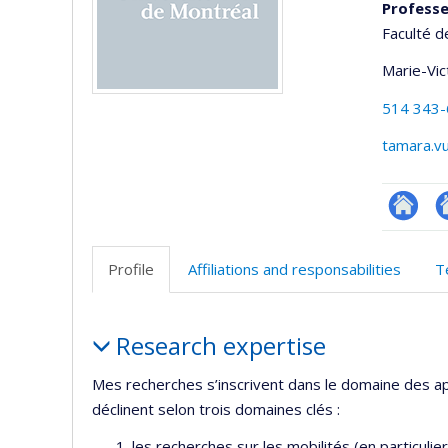
Profess
Faculté d
Marie-Vic
514 343
tamara.v
Site
A
web
si
Profile
Affiliations and responsabilities
T
de
w
l’unité
Profile
de
Research expertise
recherc
Mes recherches s’inscrivent dans le domaine des ap
déclinent selon trois domaines clés :
les recherches sur les mobilités (en particulier