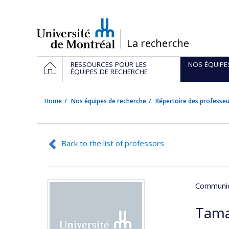
Passer
au
contenu
/
La recherche
Navigation
HOME
RESSOURCES POUR LES
NOS ÉQUIPE
principale
ÉQUIPES DE RECHERCHE
Home
Nos équipes de recherche
Répertoire des professeu
Back to the list of professors
Communic
Tama