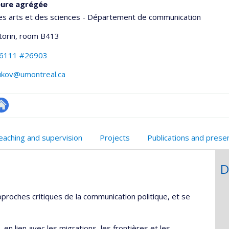
eure agrégée
es arts et des sciences - Département de communication
torin
, room B413
-6111 #26903
ukov@umontreal.ca
utre
te
eaching and supervision
Projects
Publications and prese
eb
D
he
proches critiques de la communication politique, et se
, en lien avec les migrations, les frontières et les