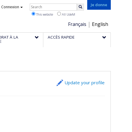
Rechercher
Je donne
Connexion
Search
This website
All UdeM
Choix
Français
English
de
ORAT À LA
ACCÈS RAPIDE
la
E
langue
Update your profile