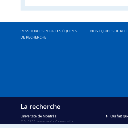
RESSOURCES POUR LES ÉQUIPES
NOS ÉQUIPES DE REC
DE RECHERCHE
La recherche
Université de Montréal
Qui fait qu
C.P. 6128, succursale Centre-ville
Nous trou
Montréal, Québec, Canada