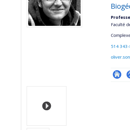
Biogé
Profess
Faculté d
Complexe
514 343
oliver.s
Researc
P
Media
p
(