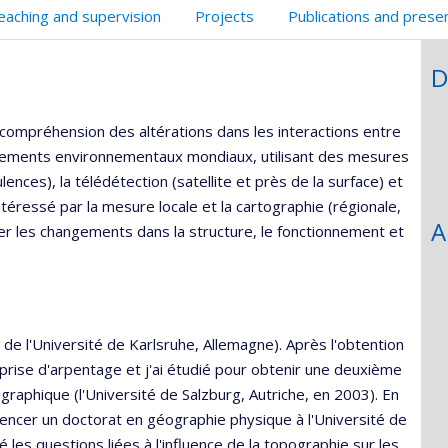
eaching and supervision
Projects
Publications and prese
D
a compréhension des altérations dans les interactions entre
gements environnementaux mondiaux, utilisant des mesures
ces), la télédétection (satellite et près de la surface) et
téressé par la mesure locale et la cartographie (régionale,
A
r les changements dans la structure, le fonctionnement et
 de l'Université de Karlsruhe, Allemagne). Après l'obtention
eprise d'arpentage et j'ai étudié pour obtenir une deuxième
raphique (l'Université de Salzburg, Autriche, en 2003). En
mencer un doctorat en géographie physique à l'Université de
é les questions liées à l'influence de la topographie sur les