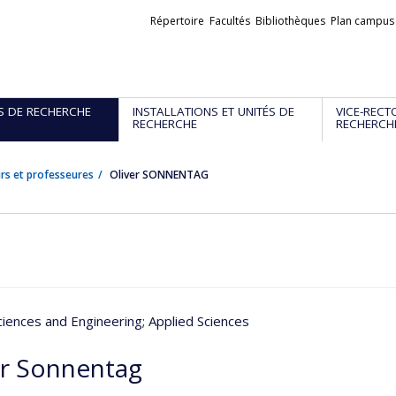
Liens
Répertoire
Facultés
Bibliothèques
Plan campus
externes
S DE RECHERCHE
INSTALLATIONS ET UNITÉS DE
VICE-RECT
RECHERCHE
RECHERCH
rs et professeures
Oliver SONNENTAG
ciences and Engineering
; Applied Sciences
er Sonnentag