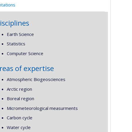
ntations
isciplines
Earth Science
Statistics
Computer Science
reas of expertise
Atmospheric Biogeosciences
Arctic region
Boreal region
Micrometeorological measurments
Carbon cycle
Water cycle