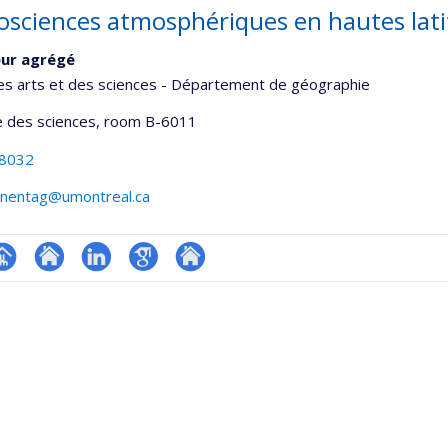
osciences atmosphériques en hautes lat
eur agrégé
es arts et des sciences - Département de géographie
 des sciences
, room B-6011
-8032
onnentag@umontreal.ca
hGate
age
Site
LinkedIn
Google
Autre
rofessionnelle
web
Scholar
site
faculté,département,école)
de
web
l’unité
de
recherche