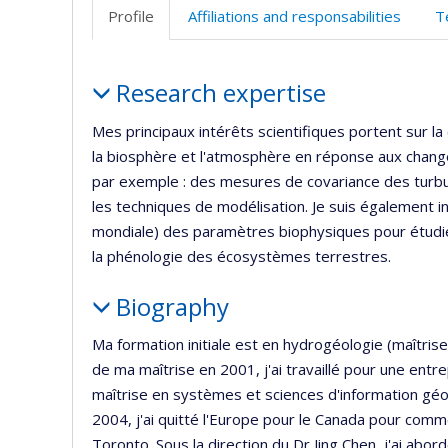
Profile
Affiliations and responsabilities
T
Profile
Research expertise
Mes principaux intérêts scientifiques portent sur l
la biosphère et l'atmosphère en réponse aux chan
par exemple : des mesures de covariance des turbulen
les techniques de modélisation. Je suis également in
mondiale) des paramètres biophysiques pour étudie
la phénologie des écosystèmes terrestres.
Biography
Ma formation initiale est en hydrogéologie (maîtrise
de ma maîtrise en 2001, j'ai travaillé pour une entr
maîtrise en systèmes et sciences d'information géog
2004, j'ai quitté l'Europe pour le Canada pour com
Toronto. Sous la direction du Dr Jing Chen, j'ai abord