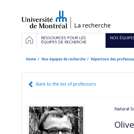
Passer
au
contenu
/
La recherche
Navigation
HOME
RESSOURCES POUR LES
NOS ÉQUIPE
principale
ÉQUIPES DE RECHERCHE
Home
Nos équipes de recherche
Répertoire des professeu
Back to the list of professors
Natural S
Oliv