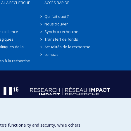
 À LA RECHERCHE
ACCÈS RAPIDE
Qui fait quoi ?
Nous trouver
'excellence
Synchro-recherche
tégiques
Transfert de fonds
litiques de la
Actualités de la recherche
compas
en à la recherche
s functionality and security, while others