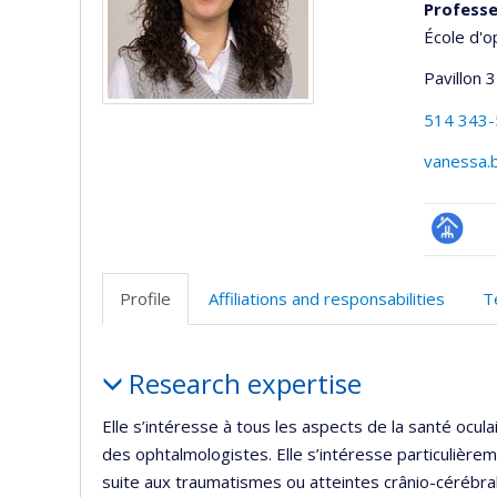
Professe
École d'o
Pavillon 3
514 343
vanessa.
Page
professi
Profile
Affiliations and responsabilities
T
(faculté
Profile
Research expertise
Elle s’intéresse à tous les aspects de la santé ocul
des ophtalmologistes. Elle s’intéresse particulière
suite aux traumatismes ou atteintes crânio-cérébra