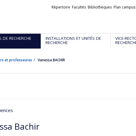
Liens
Répertoire
Facultés
Bibliothèques
Plan campus
externes
S DE RECHERCHE
INSTALLATIONS ET UNITÉS DE
VICE-RECT
RECHERCHE
RECHERCH
rs et professeures
Vanessa BACHIR
iences
ssa Bachir