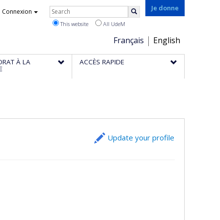
Rechercher
Je donne
Connexion
Search
This website
All UdeM
Choix
Français
English
de
ORAT À LA
ACCÈS RAPIDE
la
E
langue
Update your profile