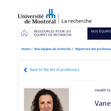
Passer
au
contenu
/
La recherche
Navigation
HOME
RESSOURCES POUR LES
NOS ÉQUIPE
principale
ÉQUIPES DE RECHERCHE
Home
Nos équipes de recherche
Répertoire des professeu
Back to the list of professors
Health Sc
Vane