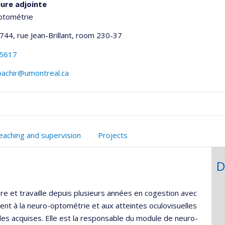
ure adjointe
ptométrie
744, rue Jean-Brillant
, room 230-37
-5617
bachir@umontreal.ca
onnelle
eaching and supervision
Projects
,département,école)
D
aire et travaille depuis plusieurs années en cogestion avec
ment à la neuro-optométrie et aux atteintes oculovisuelles
les acquises. Elle est la responsable du module de neuro-