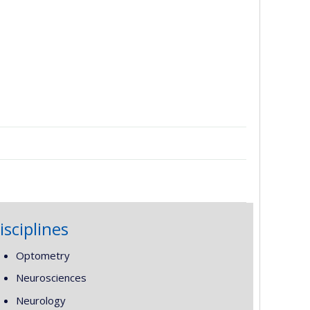
isciplines
Optometry
Neurosciences
Neurology