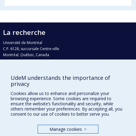
La recherche
Université de Montréal
C.P. 6128, succursale Centre-ville
Montréal, Québec, Canada
H3C 3J7
Courriel:
recherche@umontreal.ca
UdeM understands the importance of
Qui fait quoi?
privacy
Nous trouver
Cookies allow us to enhance and personalize your
browsing experience. Some cookies are required to
Plan du site
ensure the website’s functionality and security, while
others remember your preferences. By accepting all, you
Accessibilité
consent to our use of cookies to better serve you.
Manage cookies
>