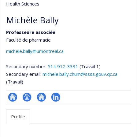
Health Sciences
Michèle Bally
Professeure associée
Faculté de pharmacie
michele.bally@umontreal.ca
Secondary number:
514 912-3331
(Travail 1)
Secondary email:
michele.bally.chum@ssss.gouv.qc.ca
(Travail)
ResearchGate
Page
Site
LinkedIn
professionnelle
web
Profile
(faculté,département,école)
de
l’unité
Profile
de