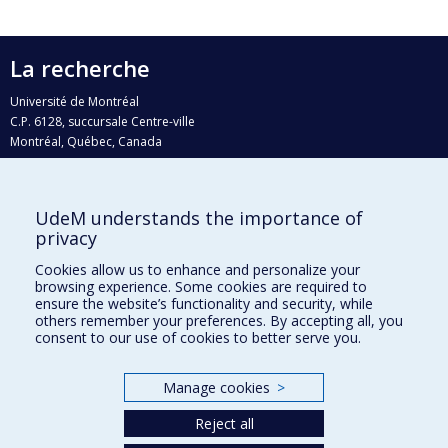
La recherche
Université de Montréal
C.P. 6128, succursale Centre-ville
Montréal, Québec, Canada
H3C 3J7
Courriel:
recherche@umontreal.ca
UdeM understands the importance of
Qui fait quoi?
privacy
Nous trouver
Cookies allow us to enhance and personalize your
browsing experience. Some cookies are required to
Plan du site
ensure the website’s functionality and security, while
others remember your preferences. By accepting all, you
Accessibilité
consent to our use of cookies to better serve you.
Manage cookies
>
Reject all