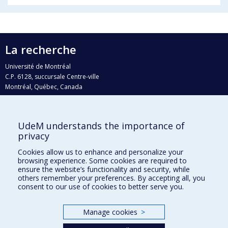
La recherche
Université de Montréal
C.P. 6128, succursale Centre-ville
Montréal, Québec, Canada
H3C 3J7
Courriel:
recherche@umontreal.ca
UdeM understands the importance of
Qui fait quoi?
privacy
Nous trouver
Cookies allow us to enhance and personalize your
browsing experience. Some cookies are required to
Plan du site
ensure the website’s functionality and security, while
others remember your preferences. By accepting all, you
Accessibilité
consent to our use of cookies to better serve you.
Manage cookies
>