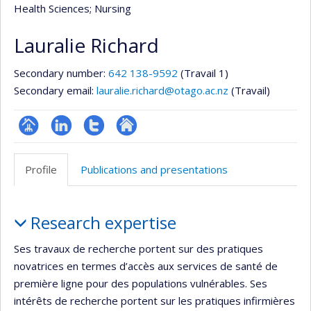
Health Sciences
; Nursing
Lauralie Richard
Secondary number:
642 138-9592
(Travail 1)
Secondary email:
lauralie.richard@otago.ac.nz
(Travail)
Page
LinkedIn
Compte
Autre
professionnelle
Twitter
site
Profile
Publications and presentations
(faculté,département,école)
web
Profile
Research expertise
Ses travaux de recherche portent sur des pratiques
novatrices en termes d’accès aux services de santé de
première ligne pour des populations vulnérables. Ses
intérêts de recherche portent sur les pratiques infirmières