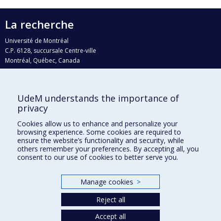
La recherche
Université de Montréal
C.P. 6128, succursale Centre-ville
Montréal, Québec, Canada
H3C 3J7
Courriel:
recherche@umontreal.ca
UdeM understands the importance of
Qui fait quoi?
privacy
Nous trouver
Cookies allow us to enhance and personalize your
browsing experience. Some cookies are required to
Plan du site
ensure the website’s functionality and security, while
others remember your preferences. By accepting all, you
Accessibilité
consent to our use of cookies to better serve you.
Manage cookies
>
Reject all
Accept all