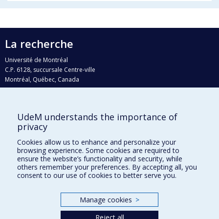
La recherche
Université de Montréal
C.P. 6128, succursale Centre-ville
Montréal, Québec, Canada
H3C 3J7
Courriel:
recherche@umontreal.ca
UdeM understands the importance of
Qui fait quoi?
privacy
Nous trouver
Cookies allow us to enhance and personalize your
browsing experience. Some cookies are required to
Plan du site
ensure the website’s functionality and security, while
others remember your preferences. By accepting all, you
Accessibilité
consent to our use of cookies to better serve you.
Manage cookies
>
Reject all