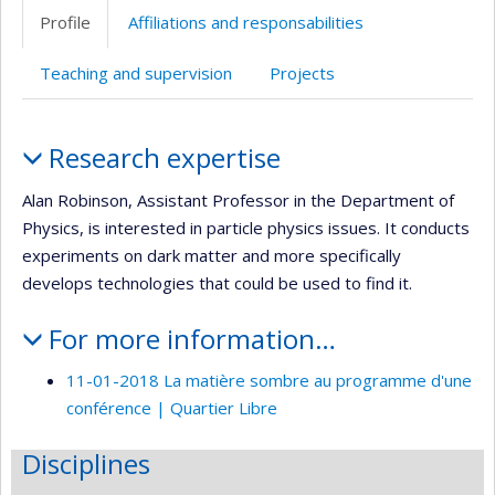
professionnelle
web
Profile
Affiliations and responsabilities
(faculté,département,école)
de
l’unité
Teaching and supervision
Projects
de
recherche
Profile
Research expertise
Alan Robinson, Assistant Professor in the Department of
Physics, is interested in particle physics issues. It conducts
experiments on dark matter and more specifically
develops technologies that could be used to find it.
For more information…
11-01-2018 La matière sombre au programme d'une
conférence | Quartier Libre
Disciplines