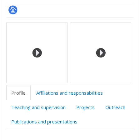
Page
Media
professionnelle
(faculté,département,école)
Profile
Affiliations and responsabilities
Teaching and supervision
Projects
Outreach
Publications and presentations
Profile