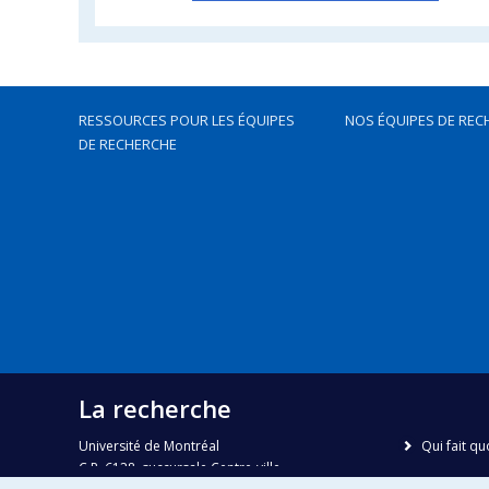
RESSOURCES POUR LES ÉQUIPES
NOS ÉQUIPES DE REC
DE RECHERCHE
La recherche
Université de Montréal
Qui fait qu
C.P. 6128, succursale Centre-ville
Nous trou