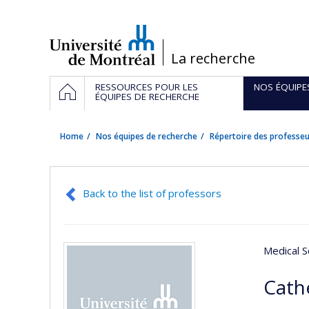
Passer
au
contenu
/
La recherche
Navigation
HOME
RESSOURCES POUR LES
NOS ÉQUIPE
principale
ÉQUIPES DE RECHERCHE
Home
Nos équipes de recherche
Répertoire des professeu
Back to the list of professors
Medical S
Cath