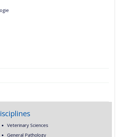
logie
isciplines
Veterinary Sciences
General Pathology