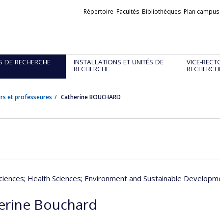
Liens
Répertoire
Facultés
Bibliothèques
Plan campus
externes
S DE RECHERCHE
INSTALLATIONS ET UNITÉS DE
VICE-RECT
RECHERCHE
RECHERCH
rs et professeures
Catherine BOUCHARD
ciences
; Health Sciences
; Environment and Sustainable Developm
erine Bouchard