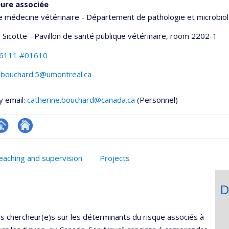
ure associée
e médecine vétérinaire - Département de pathologie et microbio
 Sicotte - Pavillon de santé publique vétérinaire
, room 2202-1
-6111 #01610
e.bouchard.5@umontreal.ca
y email:
catherine.bouchard@canada.ca
(Personnel)
hGate
age
Site
rofessionnelle
web
eaching and supervision
Projects
faculté,département,école)
de
l’unité
D
de
recherche
rs chercheur(e)s sur les déterminants du risque associés à