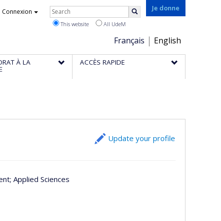
Rechercher
Je donne
Connexion
Search
This website
All UdeM
Choix
Français
English
de
ORAT À LA
ACCÈS RAPIDE
la
E
langue
Update your profile
ent
; Applied Sciences