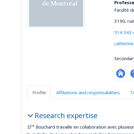
Professe
Faculté d
3190, rue
514 343
catherin
Secondar
Researc
P
p
Profile
Affiliations and responsabilities
T
(
Profile
Research expertise
re
D
Bouchard travaille en collaboration avec plusieu