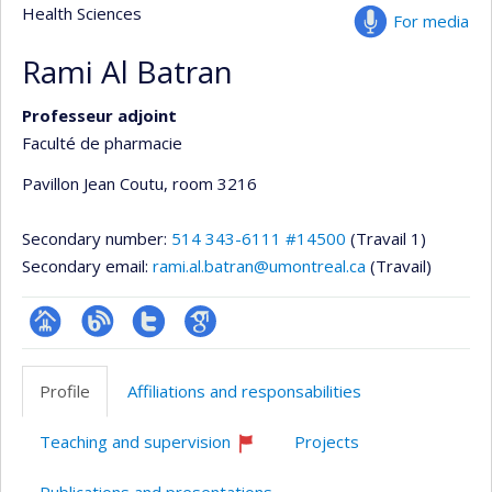
Health Sciences
For media
Rami Al Batran
Professeur adjoint
Faculté de pharmacie
Pavillon Jean Coutu
, room 3216
Secondary number:
514 343-6111 #14500
(Travail 1)
Secondary email:
rami.al.batran@umontreal.ca
(Travail)
Page
Blogue
Compte
Google
professionnelle
Twitter
Scholar
Profile
Affiliations and responsabilities
(faculté,département,école)
Teaching and supervision
Projects
Currently
recruiting