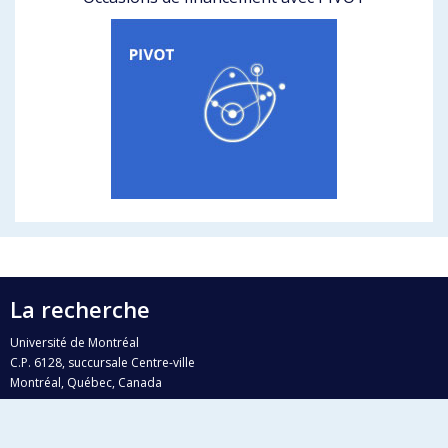
La recherche
Université de Montréal
C.P. 6128, succursale Centre-ville
Montréal, Québec, Canada
H3C 3J7
Courriel:
recherche@umontreal.ca