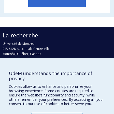
La recherche
Université de Montréal
C.P. 6128, succursale Centre-ville
Montréal, Québec, Canada
H3C 3J7
Courriel:
recherche@umontreal.ca
UdeM understands the importance of
Qui fait quoi?
privacy
Nous trouver
Cookies allow us to enhance and personalize your
browsing experience. Some cookies are required to
Plan du site
ensure the website’s functionality and security, while
others remember your preferences. By accepting all, you
Accessibilité
consent to our use of cookies to better serve you.