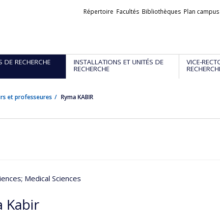
Liens
Répertoire
Facultés
Bibliothèques
Plan campus
externes
S DE RECHERCHE
INSTALLATIONS ET UNITÉS DE
VICE-RECT
RECHERCHE
RECHERCH
rs et professeures
Ryma KABIR
iences
; Medical Sciences
 Kabir