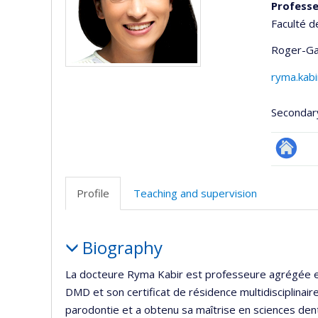
Profess
Faculté d
Roger-Ga
ryma.kab
Secondar
Researc
Profile
Teaching and supervision
Profile
Biography
La docteure Ryma Kabir est professeure agrégée en 
DMD et son certificat de résidence multidisciplinaire
parodontie et a obtenu sa maîtrise en sciences denta