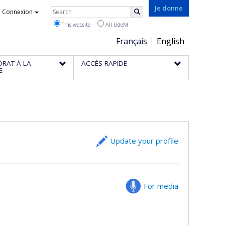
Rechercher
Je donne
Connexion
Search
This website
All UdeM
Choix
Français
English
de
ORAT À LA
ACCÈS RAPIDE
la
E
langue
Update your profile
For media