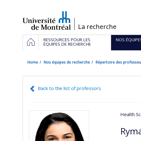
Passer
au
contenu
/
La recherche
Navigation
HOME
RESSOURCES POUR LES
NOS ÉQUIPE
principale
ÉQUIPES DE RECHERCHE
Home
Nos équipes de recherche
Répertoire des professeu
Back to the list of professors
Health Sc
Ryma