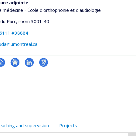
ure adjointe
e médecine - École d'orthophonie et d'audiologie
 du Parc
, room 3001-40
-6111 #38884
duda@umontreal.ca
hGate
age
Site
LinkedIn
Google
rofessionnelle
web
Scholar
faculté,département,école)
de
l’unité
de
recherche
eaching and supervision
Projects