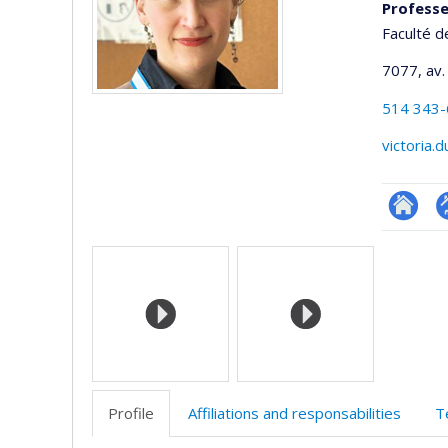
Professe
Faculté d
7077, av.
514 343
victoria.
Researc
P
Media
p
(
Profile
Affiliations and responsabilities
T