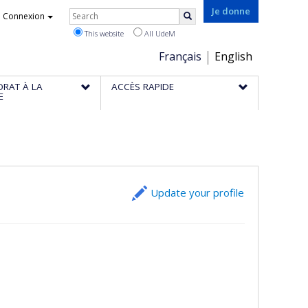
Rechercher
Je donne
Connexion
Search
This website
All UdeM
Choix
Français
English
de
ORAT À LA
ACCÈS RAPIDE
la
E
langue
Update your profile