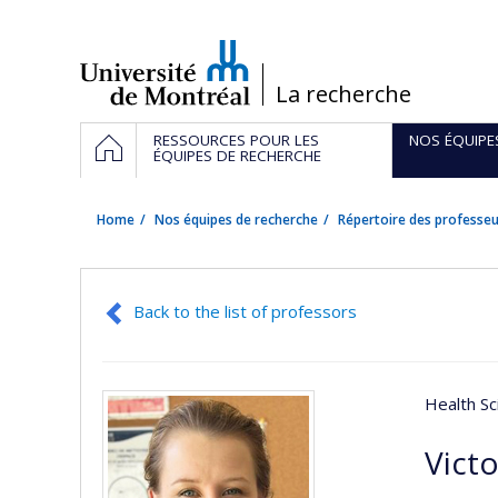
Passer
au
contenu
/
La recherche
Navigation
HOME
RESSOURCES POUR LES
NOS ÉQUIPE
principale
ÉQUIPES DE RECHERCHE
Home
Nos équipes de recherche
Répertoire des professeu
Back to the list of professors
Health Sc
Vict