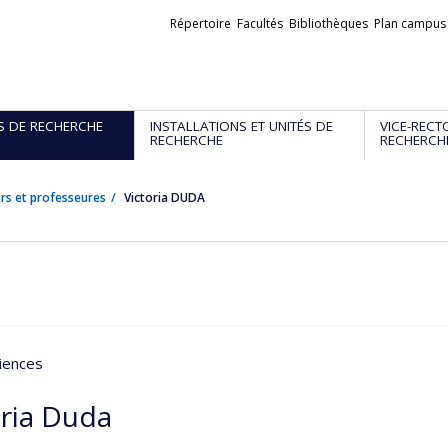
Liens
Répertoire
Facultés
Bibliothèques
Plan campus
externes
S DE RECHERCHE
INSTALLATIONS ET UNITÉS DE
VICE-RECT
RECHERCHE
RECHERCH
rs et professeures
Victoria DUDA
iences
oria Duda