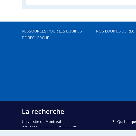
RESSOURCES POUR LES ÉQUIPES
NOS ÉQUIPES DE REC
DE RECHERCHE
La recherche
Université de Montréal
Qui fait qu
C.P. 6128, succursale Centre-ville
Nous trou
Montréal, Québec, Canada