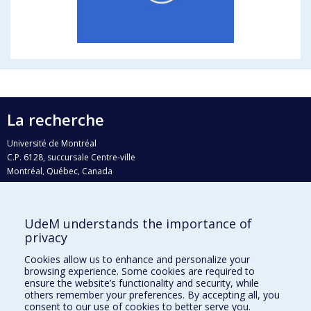
La recherche
Université de Montréal
C.P. 6128, succursale Centre-ville
Montréal, Québec, Canada
H3C 3J7
Courriel:
recherche@umontreal.ca
UdeM understands the importance of
Qui fait quoi?
privacy
Nous trouver
Cookies allow us to enhance and personalize your
browsing experience. Some cookies are required to
Plan du site
ensure the website’s functionality and security, while
others remember your preferences. By accepting all, you
Accessibilité
consent to our use of cookies to better serve you.