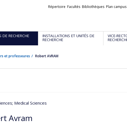
Liens
Répertoire
Facultés
Bibliothèques
Plan campus
externes
S DE RECHERCHE
INSTALLATIONS ET UNITÉS DE
VICE-RECT
RECHERCHE
RECHERCH
rs et professeures
Robert AVRAM
iences
; Medical Sciences
rt Avram