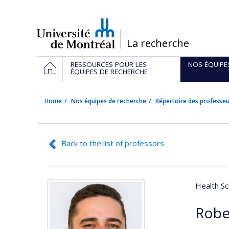
Passer
au
contenu
/
La recherche
Navigation
HOME
RESSOURCES POUR LES
NOS ÉQUIPE
principale
ÉQUIPES DE RECHERCHE
Home
Nos équipes de recherche
Répertoire des professeu
Back to the list of professors
Health Sc
Robe