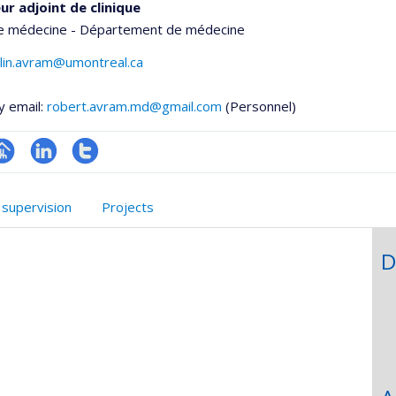
ur adjoint de clinique
de médecine - Département de médecine
alin.avram@umontreal.ca
y email:
robert.avram.md@gmail.com
(Personnel)
hGate
age
LinkedIn
Compte
rofessionnelle
Twitter
 supervision
Projects
faculté,département,école)
D