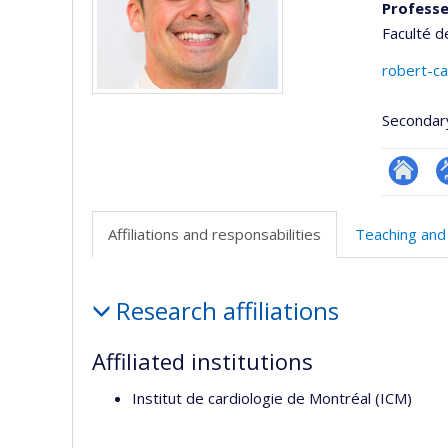
Professe
Faculté 
robert-c
Secondar
Researc
P
p
Affiliations and responsabilities
Teaching and
(
Affiliations
Research affiliations
and
responsabilities
Affiliated institutions
Institut de cardiologie de Montréal (ICM)