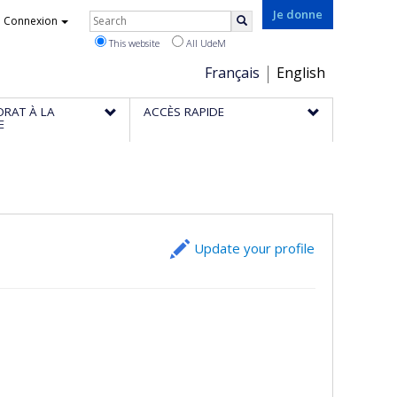
Rechercher
Je donne
Connexion
Search
This website
All UdeM
Choix
Français
English
de
ORAT À LA
ACCÈS RAPIDE
la
E
langue
Update your profile