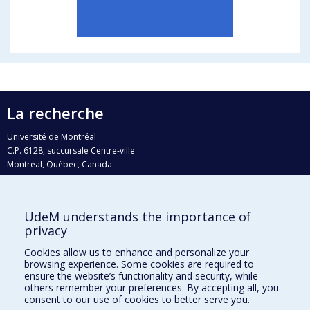
La recherche
Université de Montréal
C.P. 6128, succursale Centre-ville
Montréal, Québec, Canada
H3C 3J7
Courriel:
recherche@umontreal.ca
UdeM understands the importance of
privacy
Qui fait quoi?
Nous trouver
Cookies allow us to enhance and personalize your
browsing experience. Some cookies are required to
Plan du site
ensure the website’s functionality and security, while
others remember your preferences. By accepting all, you
Accessibilité
consent to our use of cookies to better serve you.