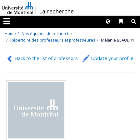
Passer
/
La recherche
au
contenu
Langues
Liens 
R
Menu
Home
Nos équipes de recherche
Répertoire des professeurs et professeures
Mélanie BEAUDRY
Back to the list of professors
Update your profile